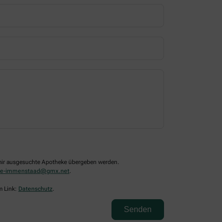
n mir ausgesuchte Apotheke übergeben werden.
ke-immenstaad@gmx.net
.
m Link:
Datenschutz
.