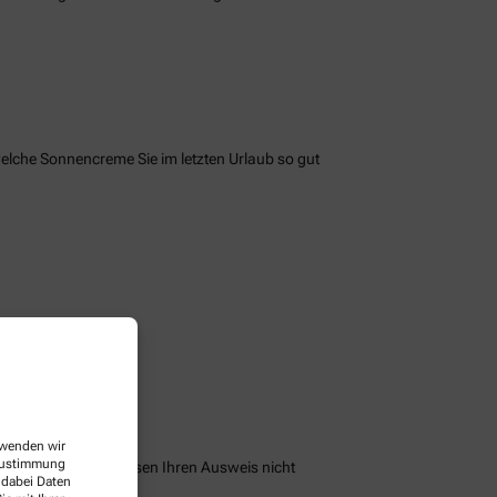
welche Sonnencreme Sie im letzten Urlaub so gut
erwenden wir
 Zustimmung
peichern und Sie müssen Ihren Ausweis nicht
 dabei Daten