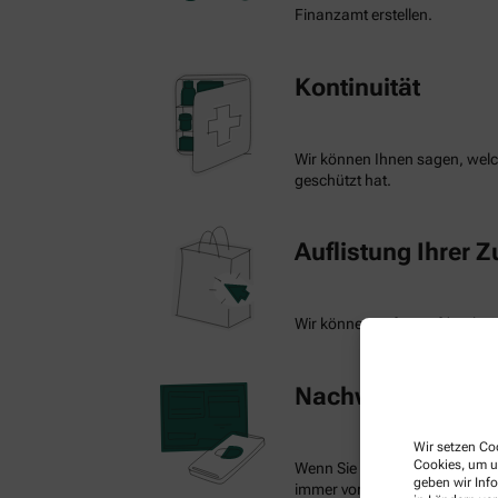
Finanzamt erstellen.
Kontinuität
Wir können Ihnen sagen, welch
geschützt hat.
Auflistung Ihrer 
Wir können auf Knopfdruck ein
Nachweis Ihrer Be
Wir setzen Coo
Cookies, um u
Wenn Sie einen Ausweis über 
geben wir Inf
immer vorzeigen.