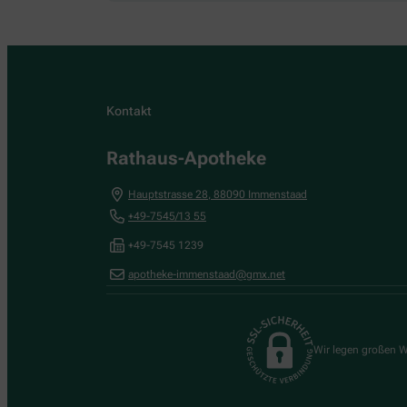
Kontakt
Rathaus-Apotheke
Hauptstrasse 28
,
88090
Immenstaad
+49-7545/13 55
+49-7545 1239
apotheke-immenstaad@gmx.net
Wir legen großen W