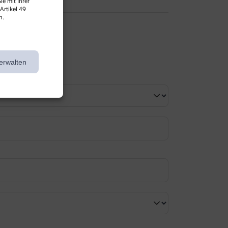
e mit Ihrer
Artikel 49
n.
erwalten