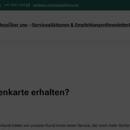
+49-7545 1239
apotheke-immenstaad@gmx.net
shop
Über uns
Services
Aktionen & Empfehlungen
Newsletter
nkarte erhalten?
karte bieten wir unseren Kund:innen einen Service, der noch mehr Sicherhe