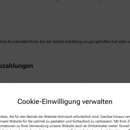
es Arzneimittel Ihnen bei der letzten Erkältung so gut geholfen hat oder 
Zuzahlungen
e Auflistung Ihrer geleisteten Zuzahlungen erstellen.
Cookie-Einwilligung verwalten
freiung
kies, die für den Betrieb der Website technisch erforderlich sind. Darüber hinaus v
nsere Website für Sie optimal zu gestalten und fortlaufend zu verbessern. Mit Ihrer
die Befreiung der gesetzlichen Zuzahlung haben, können wir diese Info s
ormationen zu Ihrer Verwendung unserer Website auch an Drittanbieter weiter. Soweit