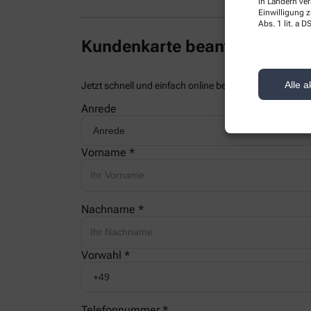
in Ländern ve
Einwilligung z
Abs. 1 lit. a
Kundenkarte beantragen
Alle a
Jetzt schnell und einfach online beantragen und beim
Anrede
Vorname *
Nachname *
Vorwahl *
Telefonnummer *