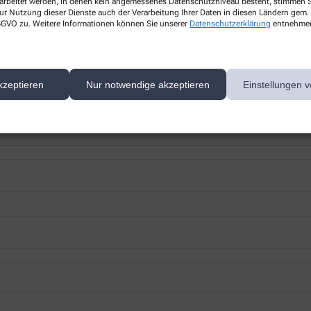
rarbeitet werden, in denen kein angemessenes Datenschutzniveau besteht, stimmen Si
ur Nutzung dieser Dienste auch der Verarbeitung Ihrer Daten in diesen Ländern gem. 
 DSGVO zu. Weitere Informationen können Sie unserer
Datenschutzerklärung
entnehme
kzeptieren
Nur notwendige akzeptieren
Einstellungen v
 nächsten Besuch bei uns in der Apotheke abholen.